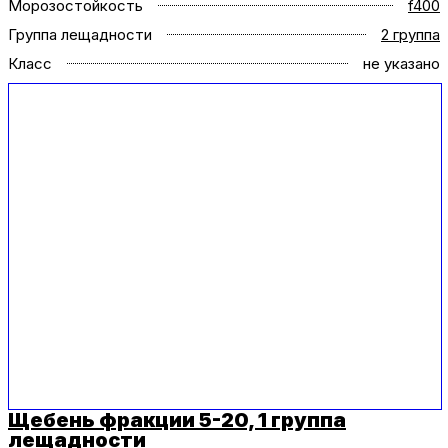
Морозостойкость
f400
Группа лещадности
2 группа
Класс
не указано
Щебень фракции 5-20, 1 группа
лещадности