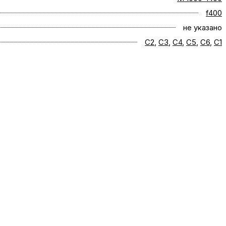
f400
не указано
C2
,
C3
,
C4
,
C5
,
C6
,
С1