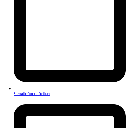
Челябоблснабсбыт