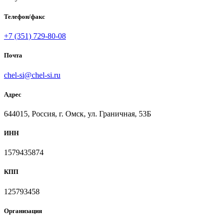
Телефон/факс
+7 (351) 729-80-08
Почта
chel-si@chel-si.ru
Адрес
644015, Россия, г. Омск, ул. Граничная, 53Б
ИНН
1579435874
КПП
125793458
Организация