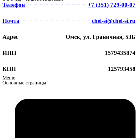
Телефон
+7 (351) 729-00-07
Почта
chel-si@chel-si.ru
Адрес
Омск, ул. Граничная, 53Б
ИНН
1579435874
КПП
125793458
Меню
Основные страницы